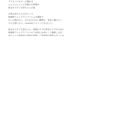
ママもパパもそっと触れる
ふにゃふにゃした可愛さが特徴の
産まれてすぐの赤ちゃんの姿
大切な赤ちゃんだからこそ
助産師フォトグラファーによる撮影で
今しか残せない、かけがえのない瞬間を、安全に届けたい
そんな想いから、LicoLino(リコリノ)できました。
産まれてすぐの赤ちゃん、産後のママの安全とケアのために
助産師フォトグラファーがご自宅にお伺いして撮影します。
赤ちゃんの身体的な特徴を把握した助産師が撮影を行うため、
安心して撮影を見守っていただけます。
温度管理や赤ちゃんの肌に触れる衣装の衛生管理を徹底し、
赤ちゃんのペースに合わせながら
負担の少ない撮影を心がけています。
外から人が来ると身構えてしまうママにも、
病院にいた助産師さんのように身近な存在として、
頑張らないありのままで迎えてもらえたらと思います。
03
産後ケアのこと
退院して、おうちに帰ってからが赤ちゃんとの新生活の本番
入院中にはわからなかった疑問・悩み・不安
LicoLinoは退院後すぐのママの戸惑いに寄り添えるよう
撮影に加えて、助産師による育児相談・授乳フォローなどの産後ケアを
提供しています。