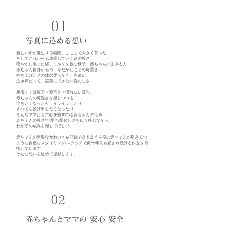
01
写真に込める想い
新しい命が誕生する瞬間、ここまで大きく育った
そしてこれからも成長していく命の尊さ
穏やかに眠った姿、ミルクを飲む様子、赤ちゃんの生きる力
赤ちゃん自身がもつ 今だからこその可愛さ
抱き上げた時の体の柔らかさ、息遣い、
泣き声だって、言葉にできない愛おしさ
産後すぐは疲労・寝不足・慣れない育児、
赤ちゃんの可愛さを感じつつも
泣きたくなったり、イライラしたり
すべてを投げ出したくなったり
そんなママたちの心を癒すのも赤ちゃんの仕事
赤ちゃんの尊さ/可愛さ/愛おしさを日々感じながら
わが子の成長を感じてほしい
赤ちゃんの無垢なかわいさを記録できるよう主役の赤ちゃんが引き立つ
ような自然なスタイリング/レタッチで何十年先も愛され続ける作品を目
指しています
そんな想いを込めて撮影します。
02
赤ちゃんとママの 安心 安全